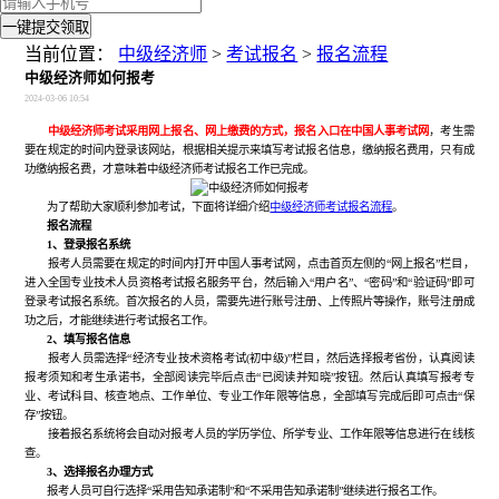
一键提交领取
当前位置：
中级经济师
>
考试报名
>
报名流程
中级经济师如何报考
2024-03-06 10:54
中级经济师考试采用网上报名、网上缴费的方式，报名入口在中国人事考试网
，考生需
要在规定的时间内登录该网站，根据相关提示来填写考试报名信息，缴纳报名费用，只有成
功缴纳报名费，才意味着中级经济师考试报名工作已完成。
为了帮助大家顺利参加考试，下面将详细介绍
中级经济师考试报名流程
。
报名流程
1、登录报名系统
报考人员需要在规定的时间内打开中国人事考试网，点击首页左侧的“网上报名”栏目，
进入全国专业技术人员资格考试报名服务平台，然后输入“用户名”、“密码”和“验证码”即可
登录考试报名系统。首次报名的人员，需要先进行账号注册、上传照片等操作，账号注册成
功之后，才能继续进行考试报名工作。
2、填写报名信息
报考人员需选择“经济专业技术资格考试(初中级)”栏目，然后选择报考省份，认真阅读
报考须知和考生承诺书，全部阅读完毕后点击“已阅读并知晓”按钮。然后认真填写报考专
业、考试科目、核查地点、工作单位、专业工作年限等信息，全部填写完成后即可点击“保
存”按钮。
接着报名系统将会自动对报考人员的学历学位、所学专业、工作年限等信息进行在线核
查。
3、选择报名办理方式
报考人员可自行选择“采用告知承诺制”和“不采用告知承诺制”继续进行报名工作。