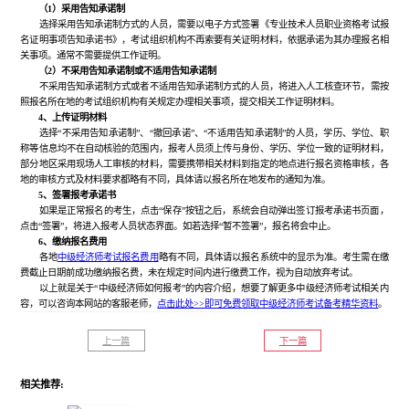
（1）采用告知承诺制
选择采用告知承诺制方式的人员，需要以电子方式签署《专业技术人员职业资格考试报
名证明事项告知承诺书》，考试组织机构不再索要有关证明材料，依据承诺为其办理报名相
关事项。通常不需要提供工作证明。
（2）不采用告知承诺制或不适用告知承诺制
不采用告知承诺制方式或者不适用告知承诺制方式的人员，将进入人工核查环节，需按
照报名所在地的考试组织机构有关规定办理相关事项，提交相关工作证明材料。
4、上传证明材料
选择“不采用告知承诺制”、“撤回承诺”、“不适用告知承诺制”的人员，学历、学位、职
称等信息均不在自动核验的范围内，报考人员须上传与身份、学历、学位一致的证明材料，
部分地区采用现场人工审核的材料，需要携带相关材料到指定的地点进行报名资格审核，各
地的审核方式及材料要求都略有不同，具体请以报名所在地发布的通知为准。
5、签署报考承诺书
如果是正常报名的考生，点击“保存”按钮之后，系统会自动弹出签订报考承诺书页面，
点击“签署”，将进入报考人员状态界面。如若选择“暂不签署”，报名将会中止。
6、缴纳报名费用
各地
中级经济师考试报名费用
略有不同，具体请以报名系统中的显示为准。考生需在缴
费截止日期前成功缴纳报名费，未在规定时间内进行缴费工作，视为自动放弃考试。
以上就是关于“中级经济师如何报考”的内容介绍，想要了解更多中级经济师考试相关内
容，可以咨询本网站的客服老师，
点击此处>>即可免费领取中级经济师考试备考精华资料
。
上一篇
下一篇
相关推荐: