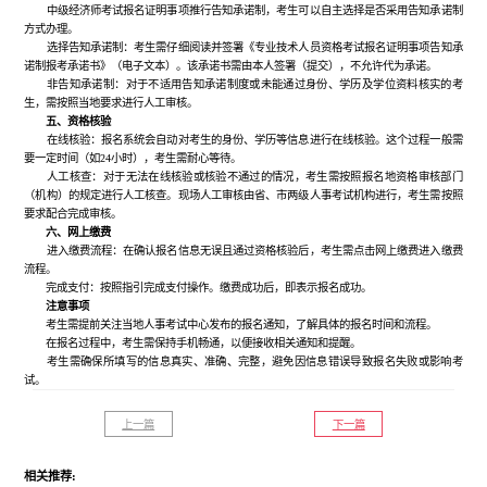
中级经济师考试报名证明事项推行告知承诺制，考生可以自主选择是否采用告知承诺制
方式办理。
选择告知承诺制：考生需仔细阅读并签署《专业技术人员资格考试报名证明事项告知承
诺制报考承诺书》（电子文本）。该承诺书需由本人签署（提交），不允许代为承诺。
非告知承诺制：对于不适用告知承诺制度或未能通过身份、学历及学位资料核实的考
生，需按照当地要求进行人工审核。
五、资格核验
在线核验：报名系统会自动对考生的身份、学历等信息进行在线核验。这个过程一般需
要一定时间（如24小时），考生需耐心等待。
人工核查：对于无法在线核验或核验不通过的情况，考生需按照报名地资格审核部门
（机构）的规定进行人工核查。现场人工审核由省、市两级人事考试机构进行，考生需按照
要求配合完成审核。
六、网上缴费
进入缴费流程：在确认报名信息无误且通过资格核验后，考生需点击网上缴费进入缴费
流程。
完成支付：按照指引完成支付操作。缴费成功后，即表示报名成功。
注意事项
考生需提前关注当地人事考试中心发布的报名通知，了解具体的报名时间和流程。
在报名过程中，考生需保持手机畅通，以便接收相关通知和提醒。
考生需确保所填写的信息真实、准确、完整，避免因信息错误导致报名失败或影响考
试。
上一篇
下一篇
相关推荐: