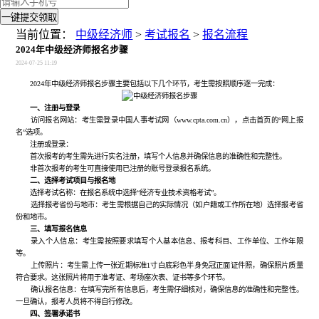
一键提交领取
当前位置：
中级经济师
>
考试报名
>
报名流程
2024年中级经济师报名步骤
2024-07-25 11:19
2024年中级经济师报名步骤主要包括以下几个环节，考生需按照顺序逐一完成：
一、注册与登录
访问报名网站：考生需登录中国人事考试网（www.cpta.com.cn），点击首页的“网上报
名”选项。
注册或登录：
首次报考的考生需先进行实名注册，填写个人信息并确保信息的准确性和完整性。
非首次报考的考生可直接使用已注册的账号登录报名系统。
二、选择考试项目与报名地
选择考试名称：在报名系统中选择“经济专业技术资格考试”。
选择报考省份与地市：考生需根据自己的实际情况（如户籍或工作所在地）选择报考省
份和地市。
三、填写报名信息
录入个人信息：考生需按照要求填写个人基本信息、报考科目、工作单位、工作年限
等。
上传照片：考生需上传一张近期标准1寸白底彩色半身免冠正面证件照，确保照片质量
符合要求。这张照片将用于准考证、考场座次表、证书等多个环节。
确认报名信息：在填写完所有信息后，考生需仔细核对，确保信息的准确性和完整性。
一旦确认，报考人员将不得自行修改。
四、签署承诺书