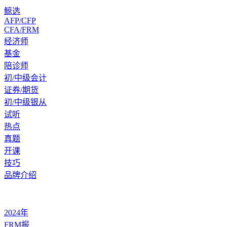
鲸选
AFP/CFP
CFA/FRM
经济师
基金
陪诊师
初/中级会计
证券/期货
初/中级银从
试听
热点
真题
开课
技巧
品牌介绍
2024年
FRM报