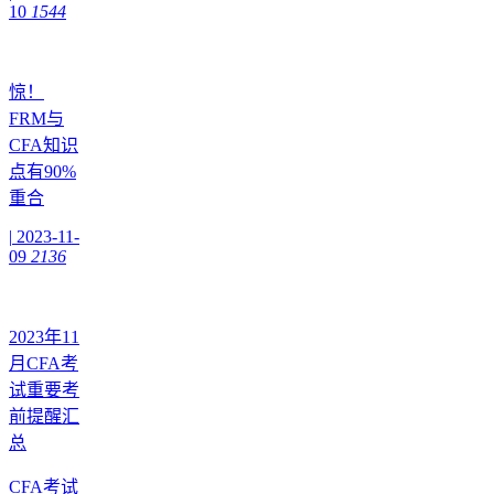
10
1544
惊！
FRM与
CFA知识
点有90%
重合
|
2023-11-
09
2136
2023年11
月CFA考
试重要考
前提醒汇
总
CFA考试