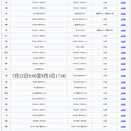
山东
7月23日9:00—8月5日16:00
8月7日9:00—8月14日16:00
61元/科
点击查看
湖北
7月22日9:00—8月2日20:00
7月22日9:00—8月4日20:00
61元/科
点击查看
河北
7月27日9时-8月5日17时
截止到8月7日17时
报名费10元/人，考试费66元/人/科
点击查看
山西
7月29日09:00至8月8日17:00
8月12日09:00至8月14日17:00
81元/科
点击查看
安徽
7月24日9:00至8月3日16:00
截止到8月10日16:00
61元/科
点击查看
江苏
7月23日9:00—8月12日16:00
7月23日—8月14日
报名费10元/人，考试费60元/科
点击查看
辽宁
7月27日9:00－8月6日24:00
7月27日9:00－8月8日24:00
61元/科
点击查看
江西
7月22日—8月2日
9:00-17:00
7月23日—8月6日
9:00-17:00
61元/科
点击查看
吉林
7月23日—8月4日
8月3日—8月6日
71元/科
点击查看
黑龙江
7月24日9:00－8月3日16:00
7月24日9:00－8月5日16:00
66元/科
点击查看
宁夏
7月27日9:00-8月6日23:00
7月27日9:00-8月9日23:00
60元/科
点击查看
重庆
7月27日9:00—8月6日17:00
7月27日9:00—8月7日17:00
71元/科
点击查看
四川
7月22日至8月5日
7月22日至8月7日
61元/科
点击查看
7月22日9:00至8月3日17:00
河南
7月22日9:00至8月4日17:00
61元/科
点击查看
云南
7月23日9:00至8月2
日17:00
7月23日09:00-8月3日17:00
61元/科
点击查看
陕西
7月24日至8月3日18:00
7月24日至8月5日18:00止
61元/科
点击查看
西安市
7月27日起至8月6日12:00止
7月27日起至8月7日12:00止
61元/科
点击查看
贵州
7月31日9:00至8月10日17:00
7月31日9:00至8月12日17:00
50元/科
点击查看
海南
7月24日9:00—8月2日17:00
7月24日9:00—8月3日17:00
61元/科
点击查看
甘肃
7月22日9:00—8月1日18:00
7月22日9:00—8月3日18:00
81元/科
点击查看
广西
7月27日8:00至8月6日17:00
7月27日8:00至8月10日17:00
61元/科
点击查看
青海
7月24日9时—8月3日18时
7月24日9时—8月5日24时
61元/科
点击查看
西藏
7月25日—8月4日（截止4日23:59）
7月25日—8月5日（截止5日23:59）
120元/人
点击查看