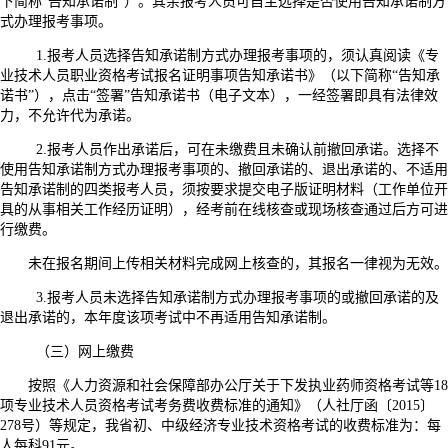
下简称“告知承诺制”）。其余报考人员可自主选择是否使用告知承诺制方
式办理报考事项。
1.报考人员选择告知承诺制方式办理报考事项的，须认真阅读《专
业技术人员职业资格考试报名证明事项告知承诺书》（以下简称“告知承
诺书”），点击“签署”告知承诺书（电子文本），一经签署即具有法律效
力，不允许代为承诺。
2.报考人员作出承诺后，可在未缴费且未确认前撤回承诺。选择不
使用告知承诺制方式办理报考事项的、撤回承诺的、退出承诺的、不适用
告知承诺制的四类报考人员，须按要求提交电子版证明材料（工作单位开
具的从事相关工作经历证明），经考前在线核查或现场核查通过后方可进
行缴费。
未在报名期间上传相关材料完成网上核查的，其报名一律视为无效。
3.报考人员未选择告知承诺制方式办理报考事项的或撤回承诺的及
退出承诺的，本年度该项考试中不再适用告知承诺制。
（三）网上缴费
按照《人力资源和社会保障部办公厅关于下发执业药师资格考试等18
项专业技术人员资格考试考务费收费标准的通知》（人社厅函〔2015〕
278号）等规定，我省初、中级经济专业技术资格考试的收费标准为：每
人每科91元。