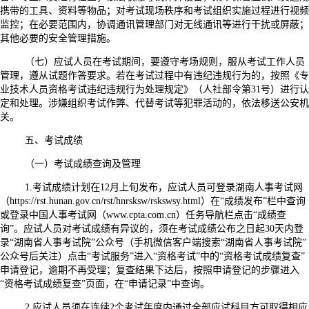
携带的工具、资料等物品；对考试现场秩序和考试组织实施过程进行视频
监控；在必要范围内，协调通讯管理部门对无线通讯等进行干扰或屏蔽；
其他必要的安全管理措施。
（七）应试人员在考试期间，要遵守考场规则，服从考试工作人员
管理，遵从试题作答要求。若在考试过程中有违纪违规行为的，按照《专
业技术人员资格考试违纪违规行为处理规定》（人社部令第31号）进行认
定和处理。涉嫌组织考试作弊、代替考试等犯罪活动的，依法移送公安机
关。
五、考试成绩
（一）考试成绩查询及管理
1.考试成绩计划在12月上旬发布，应试人员可登录湖南人事考试网
（https://rst.hunan.gov.cn/rst/hnrsksw/rskswsy.html）在“成绩发布”栏中查询
或登录中国人事考试网（www.cpta.com.cn）任务导航栏点击“成绩查
询”。应试人员对考试成绩有异议的，须在考试成绩公布之日起30天内登
录“湖南省人事考试院”公众号（手机微信客户端搜索“湖南省人事考试院”
公众号后关注）点击“考试服务”进入“资格考试”中的“资格考试成绩复查”
申请登记，逾期不再受理；复查结果下达后，按照申请登记的步骤进入
“资格考试成绩复查”页面，在“申请记录”中查询。
2.应试人员须在连续2个考试年度内通过全部应试科目方可取得相应