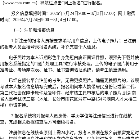
（www.cpta.com.cn）导航栏点击“网上报名”进行报名。
报名信息填报时间：2026年7月24日9:00－8月3日17:00；网上缴费
时间：2026年7月24日9:00－8月4日17:00。
（一）注册和填报信息
1.新注册的报考人员按要求填写用户信息，上传电子照片；已注册
的报考人员直接登录报名系统，补充完善个人信息。
电子照片为本人近期彩色半身免冠白底正面证件照，须预先下载并使
用报名系统指定的“照片处理工具”进行审核处理。上传的电子照片将用于
准考证、考场座次表、证书、证书查询验证系统，请考生慎重选用。
已经在报名平台注册的考生，无需更换照片。确需更换照片的，该项
考试本人报名信息填写完成后，报名期间本人携带居民身份证或第二代、
第三代社会保障卡原件及复印件、经审核工具审核后的电子照片,到湖南
省人事考试院二部（地址：长沙市雨花区湘府中路154号湖南人才大楼三
楼）申请更换。
2.报名系统将对报考人员身份、学历学位等注册信息进行在线核
查，完成相关数据核查后方可继续报名。
注册信息在线核查原则上需24小时。报考人员须在报名前预留充足时
间，提前完成用户注册和学历学位信息补充，以免错过报名。学历或学位