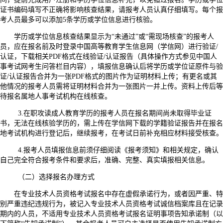
证书编码填写不正确将影响核查结果，请报考人员认真仔细填写。每个报
考人员最多可以添加5条学历或学位信息进行核验。
学历或学位信息核查结果显示为“未通过”或“需现场核查”的报考人
员，应在报名前及时登录中国高等教育学生信息网（学信网）进行验证/
认证，下载相关PDF格式在线验证/认证报告（具体操作方式参见中国人
事考试网考生问答栏目内容），填报信息确认后将学历或学位证原件与验
证/认证报告合并为一张PDF格式的图片作为证明材料上传；有更名或其
他情况的报考人员需将证明材料合并为一张图片一并上传。资料上传后等
待报名属地人事考试机构在线核查。
3.在职攻读成人教育学历的报考人员在报名期间尚未取得毕业证
书，无法在线核验学历的，需上传在学信网下载的学籍验证报告并在报名
地考试机构进行登记后，继续报考，在考试日前补充相应材料接受核查。
4.报考人员填报信息前须仔细阅读《报考须知》和相关规定，确认
自己完全符合报考条件和要求后，准确、完整、真实填报相关信息。
（二）选择报名办理方式
在专业技术人员资格考试报名中存在虚假承诺行为，或者因严重、特
别严重违纪违规行为，被记入专业技术人员资格考试诚信档案库且在记录
期内的人员，不适用专业技术人员资格考试报名证明事项告知承诺制（以