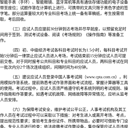
智能手表（手环）、智能眼镜、蓝牙耳机等具有通信存储功能的电子设备
带至座位；试题作答在计算机上进行，可携带的文具只限于黑色字迹的签
字笔。部分运算量较大的专业科目考场上统一备有草稿纸，考生按需领
取，考后回收。
（三）应试人员应提前30分钟到达考场并尽早就座，以预留充足时
间用于签到、测试考试设备、阅读《考场规则》《操作指南》等准备工
作。
（四）初、中级经济考试各科目考试时长为1.5小时，每科目考试开
始5分钟后一律禁止应试人员进入考场，考试结束前15分钟应试人员可提
前交卷。对于同时报考公共科目和专业科目的应试人员，两科目考试在同
一批次内分2个场次连续组织，间隔时间为40分钟。
（五）建议应试人员登录中国人事考试网（www.cpta.com.cn），利
用模拟作答系统，提前熟悉考试作答界面和考试流程，掌握计算器等工具
的使用。考试过程中，应试人员须严格遵守机考系统列明的考试规则、操
作指南和作答要求。如遇考试机故障、网络故障等异常情况，应听从监考
人员安排。
（六）为保障考试安全，维护考试公平公正，人事考试机构及其工
作人员在考试过程中可以采取以下措施：对考生进入或离开考场、考点，
提出规范性要求；查验考生身份证件、所携带物品，必要时可借助专门设
备、专业人员进行检查；依法收缴考试作弊设备，集中保管应试人员违规