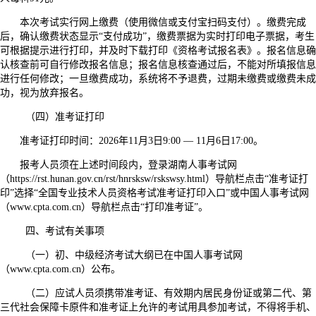
本次考试实行网上缴费（使用微信或支付宝扫码支付）。缴费完成
后，确认缴费状态显示“支付成功”，缴费票据为实时打印电子票据，考生
可根据提示进行打印，并及时下载打印《资格考试报名表》。报名信息确
认核查前可自行修改报名信息；报名信息核查通过后，不能对所填报信息
进行任何修改；一旦缴费成功，系统将不予退费，过期未缴费或缴费未成
功，视为放弃报名。
（四）准考证打印
准考证打印时间：2026年11月3日9:00 — 11月6日17:00。
报考人员须在上述时间段内，登录湖南人事考试网
（https://rst.hunan.gov.cn/rst/hnrsksw/rskswsy.html）导航栏点击“准考证打
印”选择“全国专业技术人员资格考试准考证打印入口”或中国人事考试网
（www.cpta.com.cn）导航栏点击“打印准考证”。
四、考试有关事项
（一）初、中级经济考试大纲已在中国人事考试网
（www.cpta.com.cn）公布。
（二）应试人员须携带准考证、有效期内居民身份证或第二代、第
三代社会保障卡原件和准考证上允许的考试用具参加考试，不得将手机、