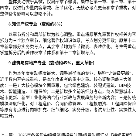
整体变动微乎其微，仅局部章节微调。集中在第一章、第三章、第十
四章，仅进行少量内容增减、细节优化，无核心考点更替和章节重构，对
整体备考影响可以忽略不计。
8.知识产权专业（变动约8%）
以章节拆分和局部新增为核心调整。重点将原第九章著作权相关内容
拆分为三个独立章节，细化著作权知识体系，考点划分更细致；原第十二
章新增部分实务类考点，其余章节均为细节微调、表述优化。考生需重点
掌握拆分后的著作权章节体系和第十二章新增考点。
9.建筑与房地产专业（变动约45%，重大革新）
作为本年度变动幅度最大、调整最彻底的专业，堪称“史诗级更新”，
近半数内容完成重构，是本年度备考的重中之重。核心调整涵盖三大维
度：一是五大核心模块全面重写，包含绿色建筑、装配式建筑、BIM技
术、智能建造、工程保险；二是新增多个前沿细分考点，纳入智慧城市、
城市更新、新型工业化等贴合行业新政与发展趋势的全新内容；三是传统
模块深度细化，对工程造价、合同价款管理、工程投融资、工程风险保险
等原有考点进行内容扩充、细节细化、实务升级，考试专业性、实操性大
幅提升。
上一篇：
2026年各省份中级经济师报名时间/缴费时间汇总【持续更新】