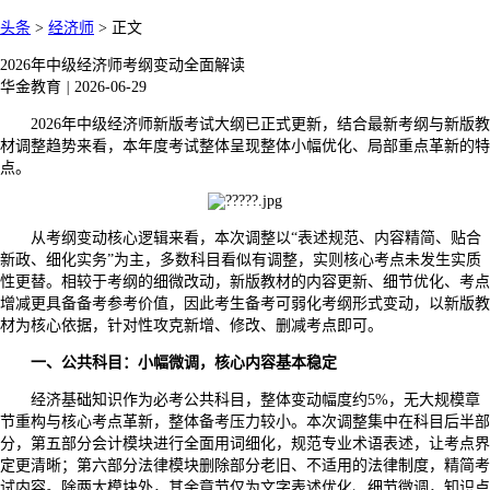
头条
>
经济师
>
正文
2026年中级经济师考纲变动全面解读
华金教育
|
2026-06-29
2026年中级经济师新版考试大纲已正式更新，结合最新考纲与新版教
材调整趋势来看，本年度考试整体呈现整体小幅优化、局部重点革新的特
点。
从考纲变动核心逻辑来看，本次调整以“表述规范、内容精简、贴合
新政、细化实务”为主，多数科目看似有调整，实则核心考点未发生实质
性更替。相较于考纲的细微改动，新版教材的内容更新、细节优化、考点
增减更具备备考参考价值，因此考生备考可弱化考纲形式变动，以新版教
材为核心依据，针对性攻克新增、修改、删减考点即可。
一、公共科目：小幅微调，核心内容基本稳定
经济基础知识作为必考公共科目，整体变动幅度约5%，无大规模章
节重构与核心考点革新，整体备考压力较小。本次调整集中在科目后半部
分，第五部分会计模块进行全面用词细化，规范专业术语表述，让考点界
定更清晰；第六部分法律模块删除部分老旧、不适用的法律制度，精简考
试内容。除两大模块外，其余章节仅为文字表述优化、细节微调，知识点