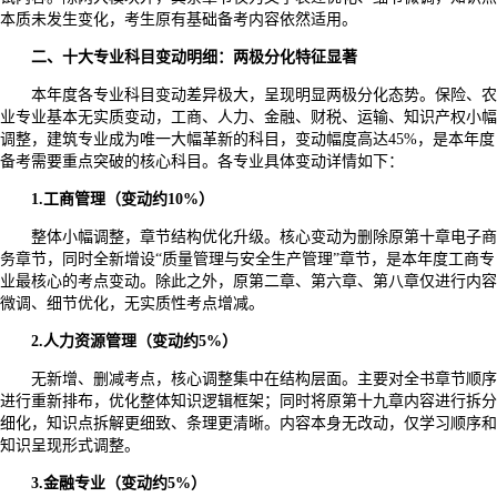
本质未发生变化，考生原有基础备考内容依然适用。
二、十大专业科目变动明细：两极分化特征显著
本年度各专业科目变动差异极大，呈现明显两极分化态势。保险、农
业专业基本无实质变动，工商、人力、金融、财税、运输、知识产权小幅
调整，建筑专业成为唯一大幅革新的科目，变动幅度高达45%，是本年度
备考需要重点突破的核心科目。各专业具体变动详情如下：
1.工商管理（变动约10%）
整体小幅调整，章节结构优化升级。核心变动为删除原第十章电子商
务章节，同时全新增设“质量管理与安全生产管理”章节，是本年度工商专
业最核心的考点变动。除此之外，原第二章、第六章、第八章仅进行内容
微调、细节优化，无实质性考点增减。
2.人力资源管理（变动约5%）
无新增、删减考点，核心调整集中在结构层面。主要对全书章节顺序
进行重新排布，优化整体知识逻辑框架；同时将原第十九章内容进行拆分
细化，知识点拆解更细致、条理更清晰。内容本身无改动，仅学习顺序和
知识呈现形式调整。
3.金融专业（变动约5%）