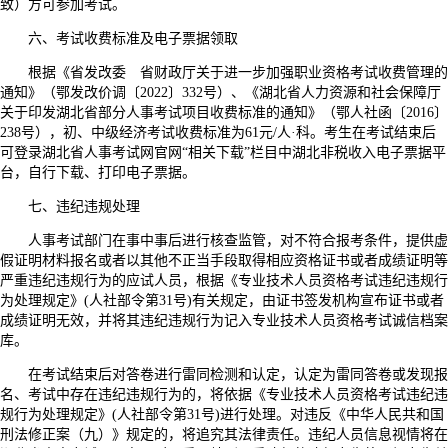
致）方可参加考试。
六、考试收费标准及电子票据领取
根据《省发改委 省财政厅关于进一步加强职业资格考试收费管理的
通知》（鄂发改价调〔2022〕332号）、《湖北省人力资源和社会保障厅
关于印发湖北省部分人事考试项目收费标准的通知》（鄂人社函〔2016〕
238号），初、中级经济考试收费标准为61元/人·科。考生在考试结束后
可登录湖北省人事考试网官网“相关下载”栏目中湖北非税收入电子票据平
台，自行下载、打印电子票据。
七、违纪违规处理
人事考试部门在事中事后进行核查监管，对不符合报考条件，提供虚
假证明材料报名或者以其他不正当手段取得相应资格证书或者成绩证明等
严重违纪违规行为的应试人员，根据《专业技术人员资格考试违纪违规行
为处理规定》(人社部令第31号)有关规定，由证书签发机构宣布证书或者
成绩证明无效，并将其违纪违规行为记入专业技术人员资格考试诚信档案
库。
在考试结束后对答卷进行雷同检测和认定，认定为雷同答卷或发现报
名、考试中存在违纪违规行为的，将依据《专业技术人员资格考试违纪违
规行为处理规定》(人社部令第31号)进行处理。对违反《中华人民共和国
刑法修正案（九）》规定的，将追究其法律责任。违纪人员信息视情将在