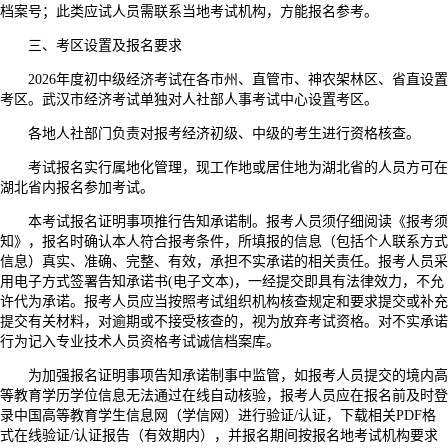
档案号；此类应试人员需联系当地考试机构，方能报名参考。
三、考区设置及报名要求
2026年度初中级经济考试在各市州、直管市、神农架林区、省直设置
考区。武汉市经济考试单独对人社部人事考试中心设置考区。
各地人社部门负责对报考经济初级、中级的考生进行资格核查。
考试报名实行属地化管理，现工作地或居住地为湖北省的人员方可在
湖北省内报名参加考试。
本考试报名证明事项推行告知承诺制。报考人员须仔细阅读《报考须
知》，报名时确认本人符合报考条件，所填报的信息（包括个人联系方式
信息）真实、准确、完整、有效，承担不实承诺的相关责任。报考人员采
用电子方式签署告知承诺书(电子文本)，一经提交即具有法律效力，不允
许代为承诺。报考人员应当按照考试组织机构核查规定和要求提交或补充
提交有关材料，对逾期或不接受核查的，视为放弃考试资格。对不实承诺
行为记入专业技术人员资格考试诚信档案库。
为加强报名证明事项告知承诺制事中监管，如报考人员提交的境内高
等教育学历学位信息无法通过在线自动核验，报考人员应在报名前及时登
录中国高等教育学生信息网（学信网）进行验证/认证，下载相关PDF格
式在线验证/认证报告（有效期内），并报名期间按报名地考试机构要求