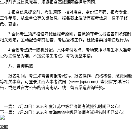
生提前完成信息完善，规避报名高峰期网络拥堵问题。
2.报名信息提交前，考生须逐一核对姓名、身份证号码、报考专业、
工作年限、从业单位等关键信息，报名截止后所有报考信息一律不予修
改、变更。
3.全体考生须严格恪守诚信报考原则，自觉遵守考试报名告知承诺制
相关规定，主动配合考前抽查、考后复核工作，杜绝各类报考违规行为。
4.全省考点统一随机分配，具体考试地点、考场安排以考生本人准考
证标注信息为准，不接受考生考点、考场调整申请。
八、咨询渠道
报名期间，考生如需咨询报考政策、报名操作、资格核验、缴费问题
等相关事宜，可登录江西人事考试网（www.jxpta.com）查阅官方详细公
告，或通过官方公布的咨询电话、线上留言渠道咨询答疑。
上一篇：
7月23日！2026年度江苏中级经济师考试报名时间已公布！
下一篇：
7月24日！2026年度海南省中级经济师考试报名时间已公布！
返回