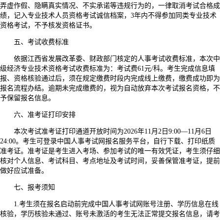
弄虚作假、隐瞒真实情况、不实承诺等违规行为的，一律取消考试合格成
绩，记入专业技术人员资格考试诚信档案，3年内不得参加同类专业技术
资格考试，不予核发资格证书。
五、考试收费标准
依据江西省发展改革委、财政部门核定的人事考试收费标准，本次中
级经济专业技术资格考试收费标准为：考试费61元/科。考生完成信息填
报、资格核验通过后，须在规定缴费时段内完成线上缴费，缴费成功即为
报名流程办结。逾期未完成缴费的，视为自动放弃本次考试报名资格，不
予保留报名信息。
六、准考证打印安排
本次考试准考证打印通道开放时间为2026年11月2日9:00—11月6日
24:00。考生可登录中国人事考试网报名服务平台，自行下载、打印纸质
准考证。准考证是考生进入考场、参加考试的唯一有效凭证，考生须仔细
核对个人信息、考试科目、考点地址及考试时间，妥善保管准考证，提前
做好应试准备。
七、报考须知
1.考生须在报名启动前完成中国人事考试网账号注册、学历信息在线
核验，学历核验未通过、账号未激活的考生无法正常提交报名信息，请考