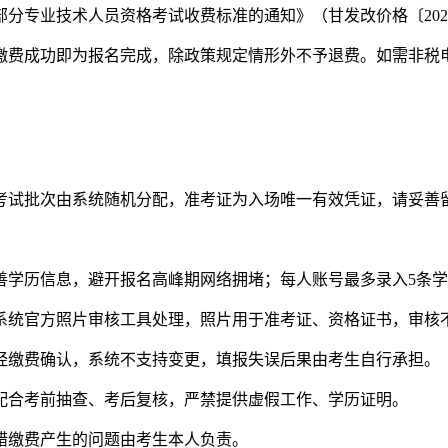
专业技术人员资格考试收费标准的通知》（甘发改价格〔2020〕5
缴费成功即为报名完成，除政策规定情形外不予退费。如需非税
考试批次由系统随机分配，准考证为入场唯一有效凭证，请妥善
善学历信息，避开报名高峰期网络拥堵；每人账号最多录入5条
系统官方照片审核工具处理，照片用于准考证、资格证书，审核
经缴费确认，系统不支持变更，填报失误后果由考生自行承担。
配合考前抽查、考后复核，严禁提供虚假工作、学历证明。
错缴费产生的问题由考生本人负责。