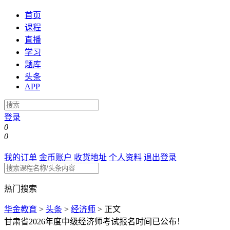
首页
课程
直播
学习
题库
头条
APP
登录
0
0
我的订单
金币账户
收货地址
个人资料
退出登录
热门搜索
华金教育
>
头条
>
经济师
>
正文
甘肃省2026年度中级经济师考试报名时间已公布！