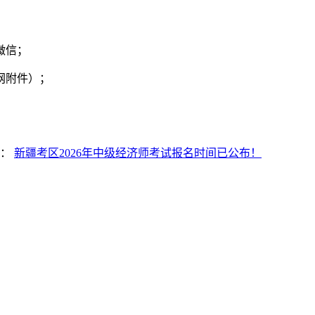
微信；
网附件）；
。
篇：
新疆考区2026年中级经济师考试报名时间已公布！