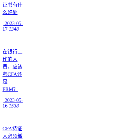
证书有什
么好处
|
2023-05-
17
1348
在银行工
作的人
员，应该
考CFA还
是
FRM？
|
2023-05-
16
1538
CFA持证
人必须缴