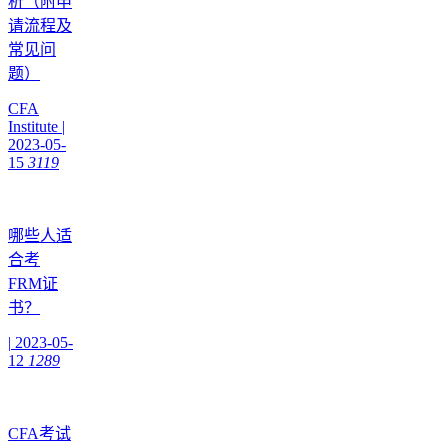
析（附申
请流程及
常见问
题）
CFA
Institute
|
2023-05-
15
3119
哪些人适
合考
FRM证
书？
|
2023-05-
12
1289
CFA考试