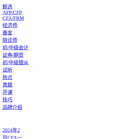
鲸选
AFP/CFP
CFA/FRM
经济师
基金
陪诊师
初/中级会计
证券/期货
初/中级银从
试听
热点
真题
开课
技巧
品牌介绍
2024年2
月CFA一