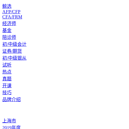
鲸选
AFP/CFP
CFA/FRM
经济师
基金
陪诊师
初/中级会计
证券/期货
初/中级银从
试听
热点
真题
开课
技巧
品牌介绍
上海市
2019年度