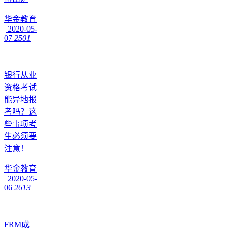
华金教育
|
2020-05-
07
2501
银行从业
资格考试
能异地报
考吗？这
些事项考
生必须要
注意！
华金教育
|
2020-05-
06
2613
FRM成