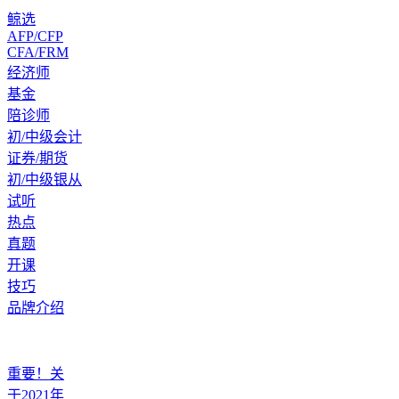
鲸选
AFP/CFP
CFA/FRM
经济师
基金
陪诊师
初/中级会计
证券/期货
初/中级银从
试听
热点
真题
开课
技巧
品牌介绍
重要！关
于2021年