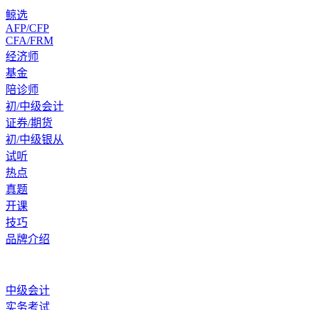
鲸选
AFP/CFP
CFA/FRM
经济师
基金
陪诊师
初/中级会计
证券/期货
初/中级银从
试听
热点
真题
开课
技巧
品牌介绍
中级会计
实务考试