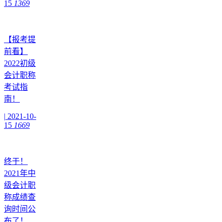
15
1369
【报考提
前看】
2022初级
会计职称
考试指
南！
|
2021-10-
15
1669
终于！
2021年中
级会计职
称成绩查
询时间公
布了！