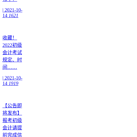
|
2021-10-
14
1621
收藏！
2022初级
会计考试
规定、时
间……
|
2021-10-
14
1919
【公告即
将发布】
报考初级
会计请提
前完成信