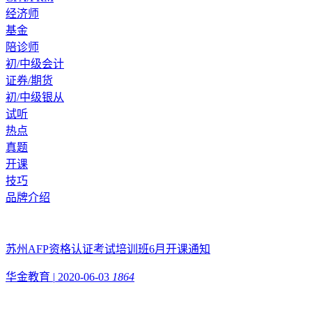
经济师
基金
陪诊师
初/中级会计
证券/期货
初/中级银从
试听
热点
真题
开课
技巧
品牌介绍
苏州AFP资格认证考试培训班6月开课通知
华金教育
|
2020-06-03
1864