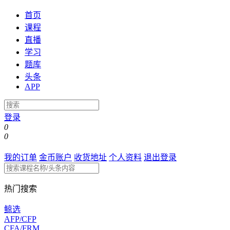
首页
课程
直播
学习
题库
头条
APP
登录
0
0
我的订单
金币账户
收货地址
个人资料
退出登录
热门搜索
鲸选
AFP/CFP
CFA/FRM