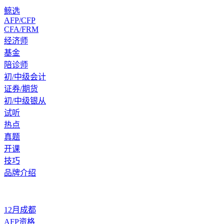
鲸选
AFP/CFP
CFA/FRM
经济师
基金
陪诊师
初/中级会计
证券/期货
初/中级银从
试听
热点
真题
开课
技巧
品牌介绍
12月成都
AFP资格