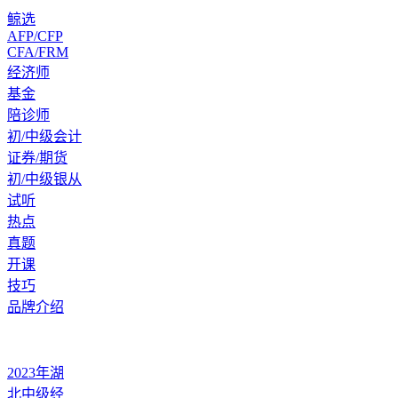
鲸选
AFP/CFP
CFA/FRM
经济师
基金
陪诊师
初/中级会计
证券/期货
初/中级银从
试听
热点
真题
开课
技巧
品牌介绍
2023年湖
北中级经