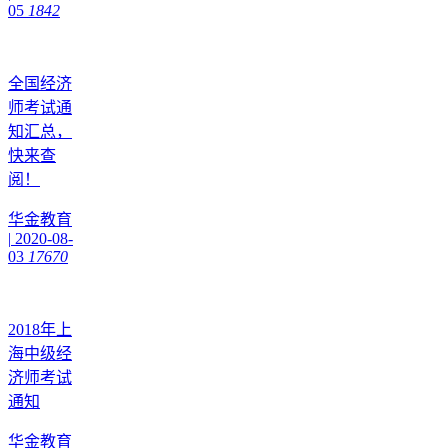
05
1842
全国经济
师考试通
知汇总，
快来查
阅！
华金教育
|
2020-08-
03
17670
2018年上
海中级经
济师考试
通知
华金教育