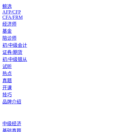
鲸选
AFP/CFP
CFA/FRM
经济师
基金
陪诊师
初/中级会计
证券/期货
初/中级银从
试听
热点
真题
开课
技巧
品牌介绍
中级经济
基础真题