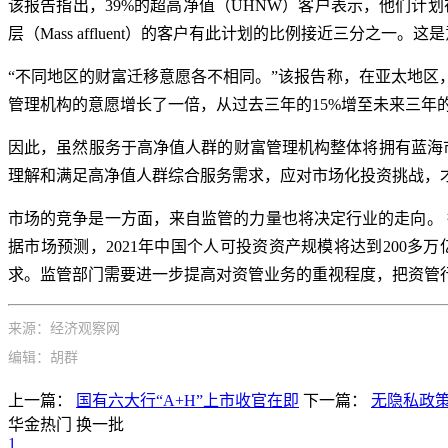
该报告指出，39%的超高净值（UHNW）客户表示，他们计
层（Mass affluent）的客户有此计划的比例接近三分
“不同地区的财富迁移意愿各不相同。”该报告称，在亚太地
管理机构的意愿增长了一倍，从过去三年的15%增至未来三年的
因此，虽然服务于高净值人群的财富管理机构整体将拥有蓝海
理解和满足高净值人群综合服务需求，应对市场化投资挑战，才能
市场的竞争是一方面，来自监管的力量也将决定行业的走向。 据
据市场预测，2021年中国个人可投资资产规模将达到200
求。监管部门需要进一步提高对资管业务的重视程度，把资管
来源：经济观察网
编辑：胡群
上一篇：
国有六大行“A+H”上市收官在即
下一篇：
无隐私政策
华金热门
换一批
1