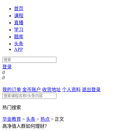
首页
课程
直播
学习
题库
头条
APP
登录
0
0
我的订单
金币账户
收货地址
个人资料
退出登录
热门搜索
华金教育
>
头条
>
热点
>
正文
高净值人群如何理财？