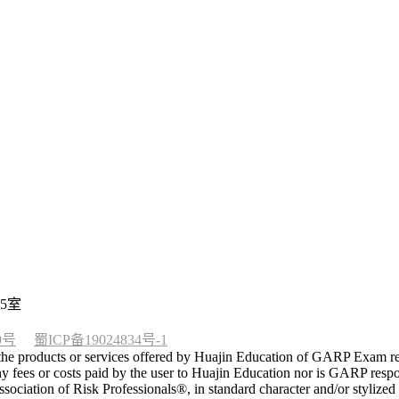
5室
9号
蜀ICP备19024834号-1
he products or services offered by Huajin Education of GARP Exam rela
 fees or costs paid by the user to Huajin Education nor is GARP respon
tion of Risk Professionals®, in standard character and/or stylized 