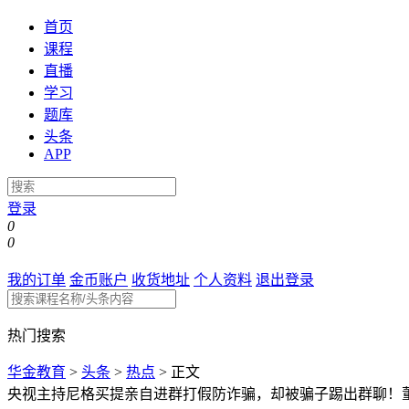
首页
课程
直播
学习
题库
头条
APP
登录
0
0
我的订单
金币账户
收货地址
个人资料
退出登录
热门搜索
华金教育
>
头条
>
热点
>
正文
央视主持尼格买提亲自进群打假防诈骗，却被骗子踢出群聊！