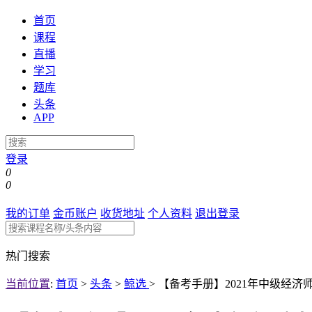
首页
课程
直播
学习
题库
头条
APP
登录
0
0
我的订单
金币账户
收货地址
个人资料
退出登录
热门搜索
当前位置
:
首页
>
头条
>
鲸选
>
【备考手册】2021年中级经济