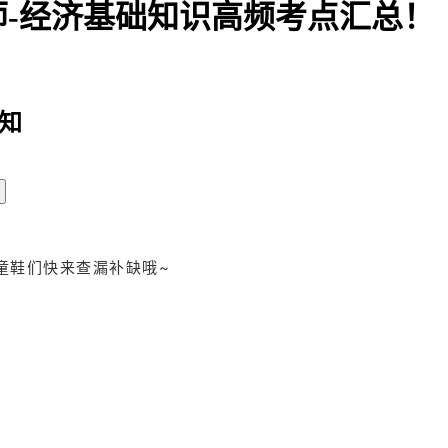
师-经济基础知识高频考点汇总！
知
童鞋们快来查漏补缺哦~