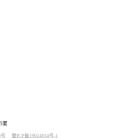
5室
9号
蜀ICP备19024834号-1