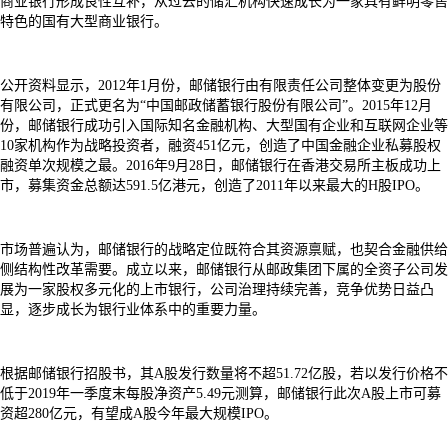
商业银行形成良性互补，从过去的储汇机构快速成长为一家具有鲜明零售
特色的国有大型商业银行。
公开资料显示，2012年1月份，邮储银行由有限责任公司整体变更为股份
有限公司，正式更名为“中国邮政储蓄银行股份有限公司”。2015年12月
份，邮储银行成功引入国际知名金融机构、大型国有企业和互联网企业等
10家机构作为战略投资者，融资451亿元，创造了中国金融企业私募股权
融资单次规模之最。2016年9月28日，邮储银行在香港交易所主板成功上
市，募集资金总额达591.5亿港元，创造了2011年以来最大的H股IPO。
市场普遍认为，邮储银行的战略定位既符合其资源禀赋，也契合金融供给
侧结构性改革需要。成立以来，邮储银行从邮政集团下属的全资子公司发
展为一家股权多元化的上市银行，公司治理持续完善，竞争优势日益凸
显，逐步成长为银行业体系中的重要力量。
根据邮储银行招股书，其A股发行数量将不超51.72亿股，若以发行价格不
低于2019年一季度末每股净资产5.49元测算，邮储银行此次A股上市可募
资超280亿元，有望成A股今年最大规模IPO。