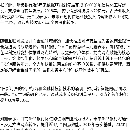
据了解，邮储银行近3年来依据IT规划先后完成了400多项信息化工程建
设，支撑全行转型发展。2018年，该行信息科技投入72亿元，占营业收入
比例为2.75%。张金良表示，未来计划将信息科技投入占营业收入比例提
升至3%，通过科技发展带动全面深化转型。
随着互联网发展并向金融领域渗透，加快推进网点转型成为各家商业银行
最为迫切的战略选择。邮储银行个人金融部总经理刘鑫表示，邮储银行正
在以科技赋能加快推进网点转型，以提升客户体验、提高网点效能为核心
目标，突出智能化、轻型化和综合化的转型方向，提升线上线下一体化的
全渠道服务能力，全力加快推进网点向维护客户关系、提供财富管理、满
足客户综合金融需求的“营销服务中心”和“客户体验中心”转型。
“日新月异的客户行为和金融科技新技术的涌现，预示着‘智能网点’阶段
来临。”麦肯锡的研究显示，通过成本节约和销量提升，网点的效能将能
提升60%至70%。
刘鑫表示，目前邮储银行网点的点均产能潜力很大，未来邮储银行将通过
三步走推进网点转型，提升近4万个网点效能。2019年夯实基础，2020年