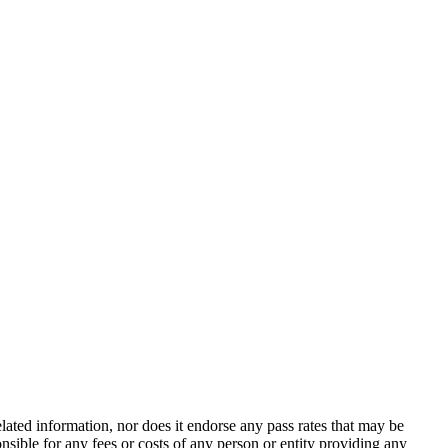
ted information, nor does it endorse any pass rates that may be
sible for any fees or costs of any person or entity providing any