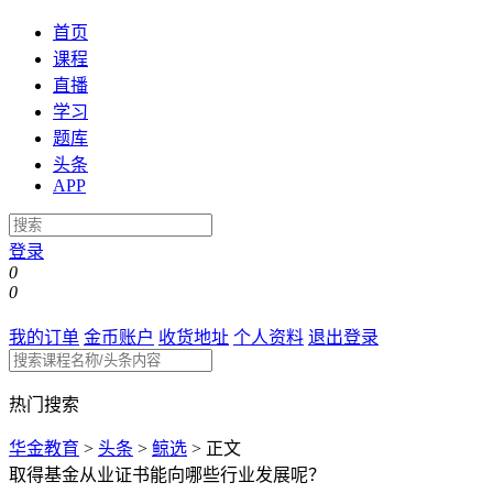
首页
课程
直播
学习
题库
头条
APP
登录
0
0
我的订单
金币账户
收货地址
个人资料
退出登录
热门搜索
华金教育
>
头条
>
鲸选
>
正文
取得基金从业证书能向哪些行业发展呢？