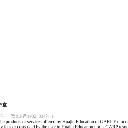
5室
9号
蜀ICP备19024834号-1
he products or services offered by Huajin Education of GARP Exam rela
 fees or costs paid by the user to Huajin Education nor is GARP respon