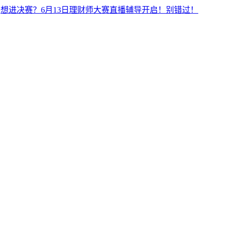
：
想进决赛？6月13日理财师大赛直播辅导开启！别错过！