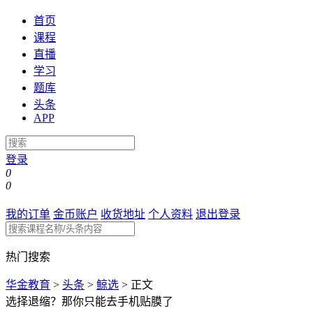
首页
课程
直播
学习
题库
头条
APP
登录
0
0
我的订单
金币账户
收货地址
个人资料
退出登录
热门搜索
华金教育
>
头条
>
鲸选
>
正文
选择退缩？那你只能去手机贴膜了