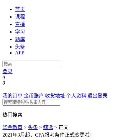
首页
课程
直播
学习
题库
头条
APP
登录
0
0
我的订单
金币账户
收货地址
个人资料
退出登录
热门搜索
华金教育
>
头条
>
鲸选
>
正文
2021年3月起，CFA报考条件正式变更啦！