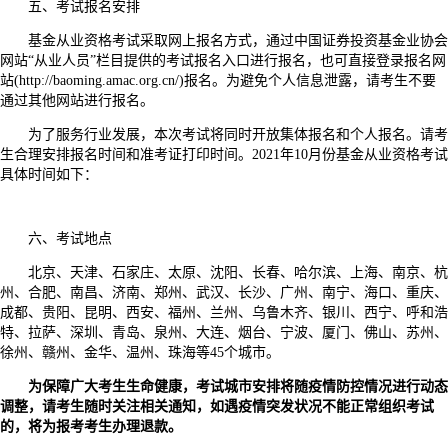
五、考试报名安排
基金从业资格考试采取网上报名方式，通过中国证券投资基金业协会
网站“从业人员”栏目提供的考试报名入口进行报名，也可直接登录报名网
站(http://baoming.amac.org.cn/)报名。为避免个人信息泄露，请考生不要
通过其他网站进行报名。
为了服务行业发展，本次考试将同时开放集体报名和个人报名。请考
生合理安排报名时间和准考证打印时间。2021年10月份基金从业资格考试
具体时间如下：
六、考试地点
北京、天津、石家庄、太原、沈阳、长春、哈尔滨、上海、南京、杭
州、合肥、南昌、济南、郑州、武汉、长沙、广州、南宁、海口、重庆、
成都、贵阳、昆明、西安、福州、兰州、乌鲁木齐、银川、西宁、呼和浩
特、拉萨、深圳、青岛、泉州、大连、烟台、宁波、厦门、佛山、苏州、
徐州、赣州、金华、温州、珠海等45个城市。
为保障广大考生生命健康，考试城市安排将随疫情防控情况进行动态
调整，请考生随时关注相关通知，如遇疫情突发状况不能正常组织考试
的，将为报考考生办理退款。