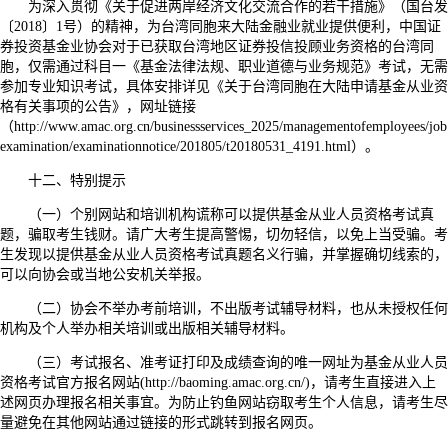
为深入贯彻《关于促进两岸经济文化交流合作的若干措施》（国台发
〔2018〕1号）的精神，为台湾同胞来大陆金融业就业提供便利，中国证
券投资基金业协会对于已获取台湾地区证券投信投顾业务资格的台湾同
胞，仅需通过科目一《基金法律法规、职业道德与业务规范》考试，无需
参加专业知识考试，具体安排详见《关于台湾同胞在大陆申请基金从业资
格有关事项的公告》，网址链接
（http://www.amac.org.cn/businessservices_2025/managementofemployees/job
examination/examinationnotice/201805/t20180531_4191.html）。
十二、特别提示
（一）个别网站和培训机构谎称可以提供基金从业人员资格考试真
题，骗取考生钱财。请广大考生提高警惕，切勿轻信，以免上当受骗。考
生发现以提供基金从业人员资格考试真题名义行骗，并掌握确切线索的，
可以向协会或当地公安机关举报。
（二）协会不举办考前培训，不出版考试辅导材料，也从未授权任何
机构及个人举办相关培训或出版相关辅导材料。
（三）考试报名、准考证打印及成绩查询的唯一网址为基金从业人员
资格考试官方报名网站(http://baoming.amac.org.cn/)，请考生直接进入上
述网页办理报名相关事宜。为防止钓鱼网站窃取考生个人信息，请考生尽
量避免在其他网站通过链接的形式跳转到报名网页。