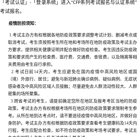
「考试认证」
「登录系统」进入“
系列考试报名与认证系统
-
CFP
考试报名。
疫情防控须知
：
1.
考试主办方有权根据各地防疫政策要求调整考试计划、删减考点
取消考试，考生须按照考生所在地和考场所在地防疫政策及考试主办
方要求，提供相关健康证明并配合做好防疫检查。考生因违反防疫政
策和要求而产生的检查费、医疗费、交通费、食宿费，以及隔离等相
关费用由考生自行承担。
2.考试日前14天内，考生应避免在国内疫情中高风险地区或国
（境）外旅行、居住；避免与新冠肺炎确诊病例、疑似病例、无症状
感染者及中高风险区域人员接触；尽量避免去人群流动性较大、人群
密集的场所聚集。
3.跨省考试的考生，请提前确定您所在地区及报考考区当地的防疫
政策，考试主办方有权根据考场所在地区的防疫政策要求限制考生参
考。从所在地到达考点时，请不要途径疫情中高风险地区，并做好自
身防护。考试主办方有权根据防疫政策要求查看考生健康码及14天内
行程，考生应配合检查，如不符合防疫政策和考场考试要求，考试主