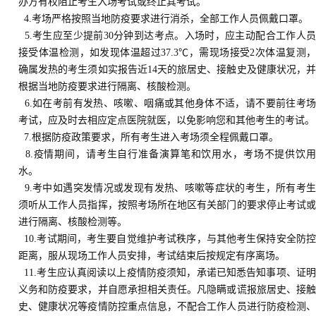
办方有权阻止考生入场考试或终止其考试。
4.考场严格按照当地防疫要求进行消杀，全部工作人员佩戴口罩。
5.考生应至少提前30分钟到达考点。入场时，应主动配合工作人员
接受体温检测，如发现体温超过37.3℃，需现场接受2次体温复测，
确属发热的考生须如实报告近14天的旅居史、接触史及健康状况，并
根据当地防疫要求进行隔离、核酸检测。
6.如在考前有发热、咳嗽、咽痛或其他身体不适，请不要前往考场
考试，应及时去相应定点医院就医，以免影响您和其他考生的考试。
7.根据防疫政策要求，所有考生进入考场须全程佩戴口罩。
8.疫情期间，请考生自行准备演算笔和饮用水，考场不提供饮用
水。
9.考中如遇突发情况或发现有发热、咳嗽等症状的考生，所有考生
须听从工作人员指挥，按照考场所在地区有关部门的要求停止考试或
进行隔离、核酸检测等。
10.考试期间，考生要自觉维护考试秩序，与其他考生保持安全防控
距离，服从现场工作人员安排，考试结束后按规定有序离场。
11.考生应认真阅读以上疫情防疫须知，承诺已知悉告知事项、证明
义务和防疫要求，并自愿承担相关责任。凡隐瞒或谎报旅居史、接触
史、健康状况等疫情防控重点信息，不配合工作人员进行防疫检测、