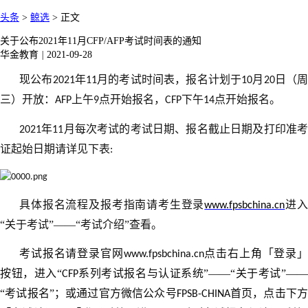
头条
>
鲸选
>
正文
关于公布2021年11月CFP/AFP考试时间表的通知
华金教育
|
2021-09-28
现公布
年
月的考试时间表，报名计划于
月
日（
2021
11
10
20
三）开放：
上午
点开始报名，
下午
点开始报名。
AFP
9
CFP
14
年
月每次考试的考试日期、报名截止日期及打印准
2021
11
证起始日期请详见下表
:
具体报名流程及报考指南请考生登录
进
www.fpsbchina.cn
“关于考试”——“考试介绍”查看。
考试报名请登录官网
点击右上角「登录」
www.fpsbchina.cn
按钮，进入“
系列考试报名与认证系统”——“关于考试”—
CFP
“考试报名”；或通过官方微信公众号
首页，点击下
FPSB-CHINA