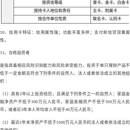
按资信等级
普卡、金卡、白金卡
按持卡人地位和责任
主卡、附属卡
按合作单位性质
联名卡、认同卡
、信用卡特征：信用属性强；功能丰富多样；支付和信贷双重属
10
性。
、合格投资者
11
是指具备相应风险识别能力和风险承受能力，投资于单只理财产品不
低于一定金额且符合下列条件的自然人、法人或者依法成立的其他组
织
∶
（
）具有
年以上投资经历，且满足下列条件之一的自然人
：
家庭金
1
2
融净资产不低于
万元人民币，家庭金融资产不低于
万元人
300
500
币，或者近
年本人年均收入不低于
万元人民币
；
3
40
（
）最近
年末净资产不低于
万元人民币的法人或者依法成立的
2
1
1000