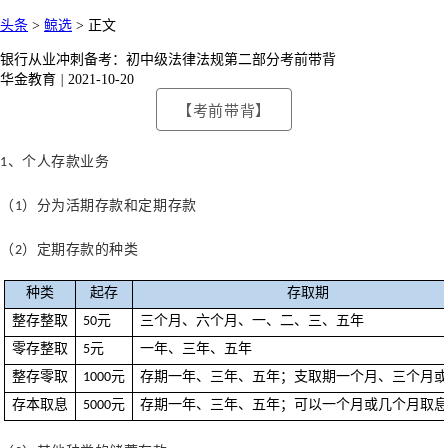
头条
>
鲸选
>
正文
银行从业冲刺备考：初中级法律法规第二部分考前带背
华金教育
|
2021-10-20
【考前带背】
、个人存款业务
1
（
）分为活期存款和定期存款
1
（
）定期存款的种类
2
种类
起存
存取期
整存整取
元
三个月、六个月、一、二、三、五年
50
零存整取
元
一年、三年、五年
5
整存零取
元
存期一年、三年、五年；支取期一个月、三个月
1000
存本取息
元
存期一年、三年、五年；可以一个月或几个月取
5000