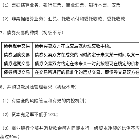
（
）票据结算业务：银行汇票、商业汇票、银行本票、支票
1
（
）非票据结算业务：汇兑、托收承付和委托收款、委托收款
2
、债券交易的种类（初级不考）
7
债券现券交易
债券买卖双方在成交后就办理交收手续。
债券回购交易
债券买卖双方在成交的同时约定于未来某一时间以某一
债券远期交易
债券交易双方约定在未来某一时刻按照现在确定的价格
债券期货交易
在交易所进行的标准化的远期交易，即债券交易双方在
、并购贷款风险管理要求（初级不考）
8
（
）有健全的风险管理和有效的内控机制
；
1
（
）资本充足率不低于
；
2
10%
（
）商业银行全部并购贷款余额占同期本行一级资本净额的比例不应
3
超过
；
50%