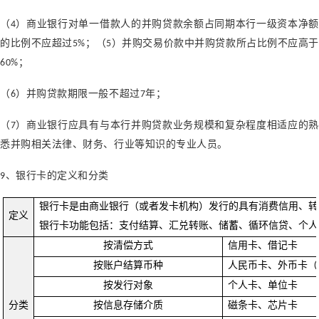
（
）商业银行对单一借款人的并购贷款余额占同期本行一级资本净额
4
的比例不应超过
；
（
）并购交易价款中并购贷款所占比例不应高
5%
5
；
60%
（
）并购贷款期限一般不超过
年
；
6
7
（
）商业银行应具有与本行并购贷款业务规模和复杂程度相适应的熟
7
悉并购相关法律、财务、行业等知识的专业人员。
、银行卡的定义和分类
9
银行卡是由商业银行（或者发卡机构）发行的具有消费信用、转
定义
银行卡功能包括：支付结算、汇兑转账、储蓄、循环信贷、个人
按清偿方式
信用卡、借记卡
按账户结算币种
人民币卡、外币卡（
按发行对象
个人卡、单位卡
分类
按信息存储介质
磁条卡、芯片卡