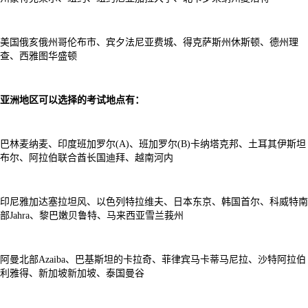
美国俄亥俄州哥伦布市、宾夕法尼亚费城、得克萨斯州休斯顿、德州理
查、西雅图华盛顿
亚洲地区可以选择的考试地点有：
巴林麦纳麦、印度班加罗尔(A)、班加罗尔(B)卡纳塔克邦、土耳其伊斯坦
布尔、阿拉伯联合酋长国迪拜、越南河内
印尼雅加达塞拉坦风、以色列特拉维夫、日本东京、韩国首尔、科威特南
部Jahra、黎巴嫩贝鲁特、马来西亚雪兰莪州
阿曼北部Azaiba、巴基斯坦的卡拉奇、菲律宾马卡蒂马尼拉、沙特阿拉伯
利雅得、新加坡新加坡、泰国曼谷