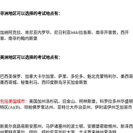
非洲地区可以选择的考试地点有：
加纳阿克拉、肯尼亚内罗毕、尼日利亚lekki拉各斯、南非开普敦，西开
普、南非约翰内斯堡
美洲地区可以选择的考试地点有：
巴西圣保罗、加拿大卡尔加里、萨里、多伦多、魁北克蒙特利尔、墨西哥
墨西哥城、秘鲁利马、西印度群岛牙买加金斯敦
包括美国城市：
美国加州洛杉矶、旧金山、柯林斯堡，科罗拉多州华盛顿
特区(A)(B)、坦帕佛罗里达州、亚特兰大乔治亚州、伊利诺伊州芝加哥市
新奥尔良路易斯安那州、马萨诸塞州的波士顿、安娜堡密歇根州、新泽西
州蒙特克莱尔、纽约、纽约尼亚加拉大学、北卡罗来纳州夏洛特