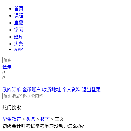
首页
课程
直播
学习
题库
头条
APP
登录
0
0
我的订单
金币账户
收货地址
个人资料
退出登录
热门搜索
华金教育
>
头条
>
技巧
>
正文
初级会计师考试备考学习没动力怎么办?