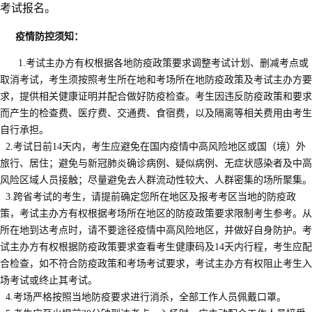
考试报名。
疫情防控须知
：
1.考试主办方有权根据各地防疫政策要求调整考试计划、删减考点或
取消考试，考生须按照考生所在地和考场所在地防疫政策及考试主办方要
求，提供相关健康证明并配合做好防疫检查。考生因违反防疫政策和要求
而产生的检查费、医疗费、交通费、食宿费，以及隔离等相关费用由考生
自行承担。
2.考试日前14天内，考生应避免在国内疫情中高风险地区或国（境）外
旅行、居住；避免与新冠肺炎确诊病例、疑似病例、无症状感染者及中高
风险区域人员接触；尽量避免去人群流动性较大、人群密集的场所聚集。
3.跨省考试的考生，请提前确定您所在地区及报考考区当地的防疫政
策，考试主办方有权根据考场所在地区的防疫政策要求限制考生参考。从
所在地到达考点时，请不要途径疫情中高风险地区，并做好自身防护。考
试主办方有权根据防疫政策要求查看考生健康码及14天内行程，考生应配
合检查，如不符合防疫政策和考场考试要求，考试主办方有权阻止考生入
场考试或终止其考试。
4.考场严格按照当地防疫要求进行消杀，全部工作人员佩戴口罩。