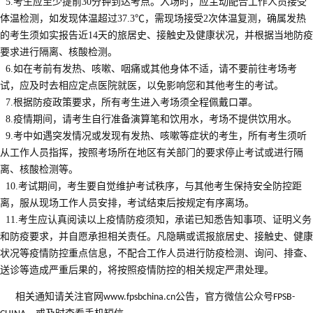
5.考生应至少提前30分钟到达考点。入场时，应主动配合工作人员接受
体温检测，如发现体温超过37.3℃，需现场接受2次体温复测，确属发热
的考生须如实报告近14天的旅居史、接触史及健康状况，并根据当地防疫
要求进行隔离、核酸检测。
6.如在考前有发热、咳嗽、咽痛或其他身体不适，请不要前往考场考
试，应及时去相应定点医院就医，以免影响您和其他考生的考试。
7.根据防疫政策要求，所有考生进入考场须全程佩戴口罩。
8.疫情期间，请考生自行准备演算笔和饮用水，考场不提供饮用水。
9.考中如遇突发情况或发现有发热、咳嗽等症状的考生，所有考生须听
从工作人员指挥，按照考场所在地区有关部门的要求停止考试或进行隔
离、核酸检测等。
10.考试期间，考生要自觉维护考试秩序，与其他考生保持安全防控距
离，服从现场工作人员安排，考试结束后按规定有序离场。
11.考生应认真阅读以上疫情防疫须知，承诺已知悉告知事项、证明义务
和防疫要求，并自愿承担相关责任。凡隐瞒或谎报旅居史、接触史、健康
状况等疫情防控
重点信息，不配合工作人员进行防疫检测、询问、排查、
送诊等造成严重后果的，将按照疫情防控的相关规定严肃处理。
相关通知请关注官网
公告，官方微信公众号
www.fpsbchina.cn
FPSB-