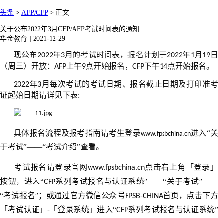
头条
>
AFP/CFP
>
正文
关于公布2022年3月CFP/AFP考试时间表的通知
华金教育
|
2021-12-29
现公布
年
月的考试时间表，报名计划于
年
月
2022
3
2022
1
19
（周三）开放：
上午
点开始报名，
下午
点开始报名。
AFP
9
CFP
14
年
月每次考试的考试日期、报名截止日期及打印准考
2022
3
证起始日期请详见下表
:
具体报名流程及报考指南请考生登录
进入“
www.fpsbchina.cn
于考试”——“考试介绍”查看。
考试报名请登录官网
点击右上角「登录」
www.fpsbchina.cn
按钮，进入“
系列考试报名与认证系统”——“关于考试”—
CFP
“考试报名”；或通过官方微信公众号
首页，点击下
FPSB-CHINA
「考试认证」
「登录系统」进入“
系列考试报名与认证系统
-
CFP