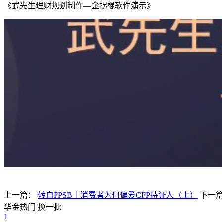
《武先生理财规划制作—金拐棍软件演示》
上一篇：
转自FPSB｜消费者为何偏爱CFP持证人（上）
下一
华金热门
换一批
1