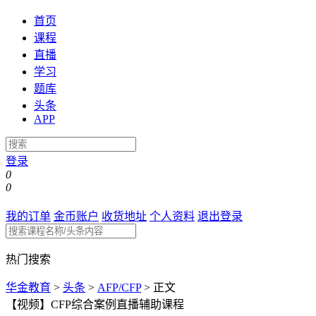
首页
课程
直播
学习
题库
头条
APP
登录
0
0
我的订单
金币账户
收货地址
个人资料
退出登录
热门搜索
华金教育
>
头条
>
AFP/CFP
>
正文
【视频】CFP综合案例直播辅助课程