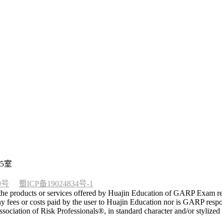
5室
9号
蜀ICP备19024834号-1
he products or services offered by Huajin Education of GARP Exam rela
 fees or costs paid by the user to Huajin Education nor is GARP respon
tion of Risk Professionals®, in standard character and/or stylized 