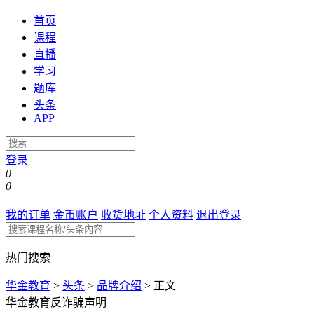
首页
课程
直播
学习
题库
头条
APP
登录
0
0
我的订单
金币账户
收货地址
个人资料
退出登录
热门搜索
华金教育
>
头条
>
品牌介绍
>
正文
华金教育反诈骗声明