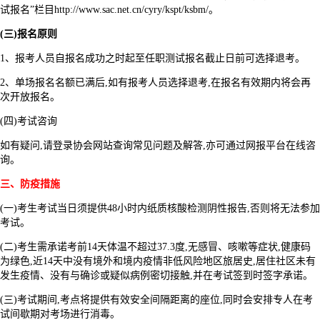
试报名”栏目http://www.sac.net.cn/cyry/kspt/ksbm/。
(三)报名原则
1、报考人员自报名成功之时起至任职测试报名截止日前可选择退考。
2、单场报名名额已满后,如有报考人员选择退考,在报名有效期内将会再
次开放报名。
(四)考试咨询
如有疑问,请登录协会网站查询常见问题及解答,亦可通过网报平台在线咨
询。
三、防疫措施
(一)考生考试当日须提供48小时内纸质核酸检测阴性报告,否则将无法参加
考试。
(二)考生需承诺考前14天体温不超过37.3度,无感冒、咳嗽等症状,健康码
为绿色,近14天中没有境外和境内疫情非低风险地区旅居史,居住社区未有
发生疫情、没有与确诊或疑似病例密切接触,并在考试签到时签字承诺。
(三)考试期间,考点将提供有效安全间隔距离的座位,同时会安排专人在考
试间歇期对考场进行消毒。