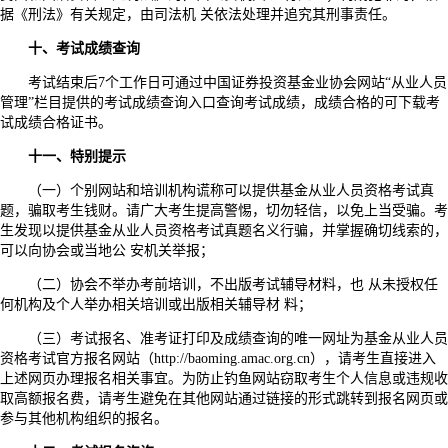
据《刑法》有关规定，由司法机 关依法处理并追究其刑事责任。
十、考试成绩查询
考试结束后7个工作日可通过中国证券投资基金业协会网站“从业人员
管理”栏目提供的考试成绩查询入口查询考试成绩，成绩合格的可下载考
试成绩合格证书。
十一、特别提示
（一）个别网站和培训机构谎称可以提供基金从业人员资格考试真
题，骗取考生钱财。请广大考生提高警惕，切勿轻信，以免上当受骗。考
生发现以提供基金从业人员资格考试真题名义行骗，并掌握确切线索的，
可以向协会或当地公 安机关举报；
（二）协会不举办考前培训，不出版考试辅导材料，也 从未授权任
何机构及个人举办相关培训或出版相关辅导材 料；
（三）考试报名、准考证打印及成绩查询的唯一网址为基金从业人员
资格考试官方报名网站（http://baoming.amac.org.cn），请考生直接进入
上述网页办理报名相关事宜。为防止钓鱼网站窃取考生个人信息或违规收
取高额报名费，请考生避免在其他网站通过链接的形式跳转到报名网页或
参与其他机构组织的报名。