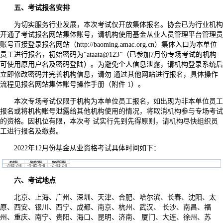
五、考试报名安排
为切实服务行业发展，本次考试仅开放集体报名。协会已为行业机构
开通了考试报名网站集体账号，请机构使用基金从业人员管理平台管理员
账号直接登录报名网站（http://baoming.amac.org.cn）集体入口为本单位
员工进行报名，初始密码为“ataata@123”（已参加7月份专场考试的机构
可使用原用户名及密码登陆）。为避免个人信息泄露，请机构登录系统后
立即修改密码并完善机构信息，请勿 通过其他网站进行报名，具体操作
流程见报名网站集体账号操作手册（附件 1）。
本次专场考试仅限于机构为本单位员工报名，如出现为非本单位员工
报名或将机构账号泄露给其他机构使用的情况，将取消机构参与专场考试
的资格。因机位有限，本次考 试实行先到先得原则，请机构尽快组织员
工进行报名及缴费。
2022年12月份基金从业资格考试具体时间如下：
考试时间
报名起止时间
准考证打印时间
12月3日至12月4日
11月11日至11月14日
11月30日至12月4日
六、考试地点
北京、上海、广州、深圳、天津、合肥、哈尔滨、长春、沈阳、太
原、西安、银川、西宁、成都、南京、杭州、武汉、 长沙、南昌、福
州、重庆、南宁、贵阳、海口、昆明、济南、 厦门、大连、徐州、苏