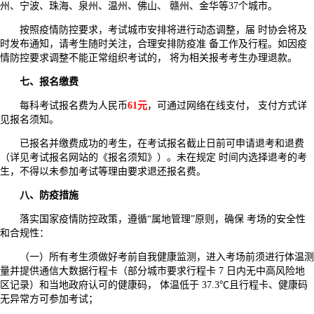
州、宁波、珠海、泉州、温州、佛山、 赣州、金华等37个城市。
按照疫情防控要求，考试城市安排将进行动态调整，届 时协会将及
时发布通知，请考生随时关注，合理安排防疫准 备工作及行程。如因疫
情防控要求调整不能正常组织考试的， 将为相关报考考生办理退款。
七、报名缴费
每科考试报名费为人民币
61元
，可通过网络在线支付， 支付方式详
见报名须知。
已报名并缴费成功的考生，在考试报名截止日前可申请退考和退费
（详见考试报名网站的《报名须知》）。未在规定 时间内选择退考的考
生，不得以未参加考试等理由要求退还报名费。
八、防疫措施
落实国家疫情防控政策，遵循“属地管理”原则，确保 考场的安全性
和合规性：
（一）所有考生须做好考前自我健康监测，进入考场前须进行体温测
量并提供通信大数据行程卡（部分城市要求行程卡 7 日内无中高风险地
区记录）和当地政府认可的健康码， 体温低于 37.3℃且行程卡、健康码
无异常方可参加考试；