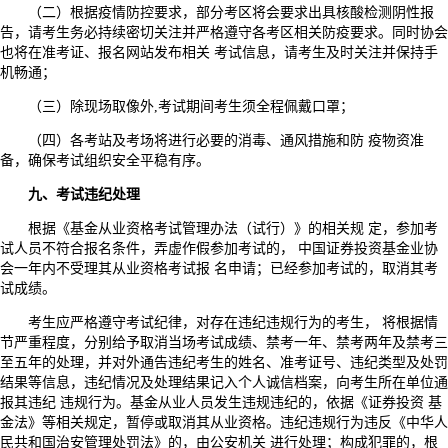
（二）根据疫情防控要求，部分考区将会要求出具核酸检测阴性报
告，请考生务必持续密切关注并严格遵守各考区相关防疫要求。同时协会
也将在准考证、报名网站发布相关 考试信息，请考生及时关注并保持手
机畅通；
（三）除现场取像外,考试期间考生须全程佩戴口罩；
（四）各考站及考场将进行必要的消毒、通风措施和防 疫物资准
备，确保考试组织安全平稳有序。
九、考试违纪处理
根据《基金从业资格考试管理办法（试行）》的相关规 定，参加考
试人员不符合报名条件，弄虚作假参加考试的， 中国证券投资基金业协
会一年内不受理其从业资格考试报 名申请；已经参加考试的，取消其考
试成绩。
考生应严格遵守考试纪律，对存在违纪违规行为的考生， 将根据情
节严重程度，分别给予取消当场考试成绩、禁考一年、禁考两年及禁考三
至五年的处理，并对外通告违纪考生的姓名、准考证号、违纪类型及处罚
结果等信息，违纪情况及处理结果记入个人诚信档案，向考生所在单位通
报其违纪 违规行为。基金从业人员发生违规违纪的，依据《证券投资 基
金法》等相关规定，暂停或取消其从业资格。违纪违规行为违反《中华人
民共和国治安管理处罚法》的，由公安机关 进行处理；构成犯罪的，根