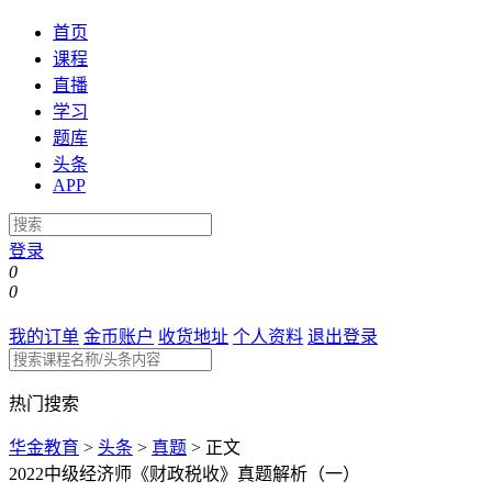
首页
课程
直播
学习
题库
头条
APP
登录
0
0
我的订单
金币账户
收货地址
个人资料
退出登录
热门搜索
华金教育
>
头条
>
真题
>
正文
2022中级经济师《财政税收》真题解析（一）