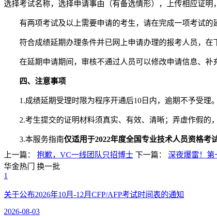
选择考试名称，选择申请事由（有备选情形），上传相应证明，
有两项考试及以上需要申请的考生，请在完成一项考试的延
符合成绩延期办理条件并已网上申请办理的报考人员，在下
在延期申请期间，审核不通过人员可以修改申请信息、补充
四、注意事项
1.成绩延期受理时限为程序开通后10日内，逾期不予受理
2.考生提交的证明材料须真实、有效、清晰；弄虚作假的
3.本服务指南
仅适用于2022年度全国专业技术人员资格考
上一篇：
抱歉，VC一线团队只招博士
下一篇：
深夜爆雷！第
华金热门
换一批
1
关于公布2026年10月-12月CFP/AFP考试时间表的通知
2026-08-03