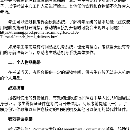
器中是否有笔记注释或其他考试辅助工具。考生需要取下所带容器的盖
子，以便考试中心工作人员进行检查。其他任何饮料和食物都不允许带入
考场。
考生可以通过机考界面模拟系统，了解机考系统的基本功能（建议使
用电脑浏览器打开链接，移动端直接打开有时可能会出现显示问题）：
https://training.prod.prometric.mindgrb.io/CFA-
Tutorial/launch_html_delivery.html
如果考生考前没有时间熟悉机考系统，也无需担心。考试当天设有专
门的考前准备环节，帮助考生熟悉机考系统具体操作。
二、个人物品携带
在考试当天，考场会提供一定的储物空间，供考生存放无法带入机房
的个人用品。
必须携带
报名时使用的身份证件：有效的国际旅行护照或中华人民共和国居民
身份证 。考生需保证证件在考试当日未过期。阅读考前提醒（一），了
解身份证件政策以及信息核对的相关说明及其他可以使用的替代性证件。
强烈建议携带
考试确认信：Prometric发送的Appointment Confirmation邮件。该确认