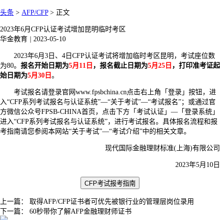
头条
>
AFP/CFP
>
正文
2023年6月CFP认证考试增加昆明临时考区
华金教育
|
2023-05-10
2023年6月3日、4日CFP认证考试将增加临时考区昆明，考试座位数
为80。
报名开始日期为
5月11日
，报名截止日期为
5月25日
，打印准考证起
始日期为
5月30日
。
考试报名请登录官网www.fpsbchina.cn点击右上角「登录」按钮，进
入“CFP系列考试报名与认证系统”—“关于考试”—“考试报名”；或通过官
方微信公众号FPSB-CHINA首页，点击下方「考试认证」—「登录系统」
进入“CFP系列考试报名与认证系统”，进行考试报名。具体报名流程和报
考指南请您参阅本网站“关于考试”—“考试介绍”中的相关文章。
现代国际金融理财标准(上海)有限公司
2023年5月10日
CFP考试报考指南
上一篇：
取得AFP/CFP证书者可优先被银行业的管理层岗位录用
下一篇：
60秒带你了解AFP金融理财师证书