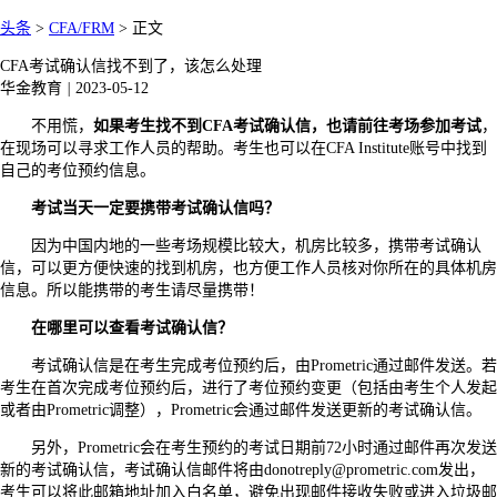
头条
>
CFA/FRM
>
正文
CFA考试确认信找不到了，该怎么处理
华金教育
|
2023-05-12
不用慌，
如果考生找不到CFA考试确认信，也请前往考场参加考试
，
在现场可以寻求工作人员的帮助。考生也可以在CFA Institute账号中找到
自己的考位预约信息。
考试当天一定要携带考试确认信吗？
因为中国内地的一些考场规模比较大，机房比较多，携带考试确认
信，可以更方便快速的找到机房，也方便工作人员核对你所在的具体机房
信息。所以能携带的考生请尽量携带！
在哪里可以查看考试确认信？
考试确认信是在考生完成考位预约后，由Prometric通过邮件发送。若
考生在首次完成考位预约后，进行了考位预约变更（包括由考生个人发起
或者由Prometric调整），Prometric会通过邮件发送更新的考试确认信。
另外，Prometric会在考生预约的考试日期前72小时通过邮件再次发送
新的考试确认信，考试确认信邮件将由donotreply@prometric.com发出，
考生可以将此邮箱地址加入白名单，避免出现邮件接收失败或进入垃圾邮