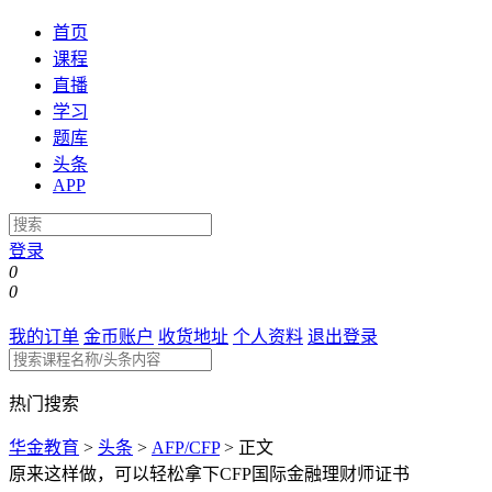
首页
课程
直播
学习
题库
头条
APP
登录
0
0
我的订单
金币账户
收货地址
个人资料
退出登录
热门搜索
华金教育
>
头条
>
AFP/CFP
>
正文
原来这样做，可以轻松拿下CFP国际金融理财师证书