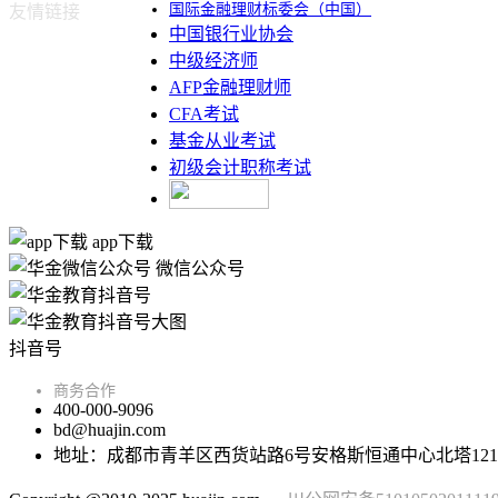
国际金融理财标委会（中国）
友情链接
中国银行业协会
中级经济师
AFP金融理财师
CFA考试
基金从业考试
初级会计职称考试
app下载
微信公众号
抖音号
商务合作
400-000-9096
bd@huajin.com
地址：成都市青羊区西货站路6号安格斯恒通中心北塔121