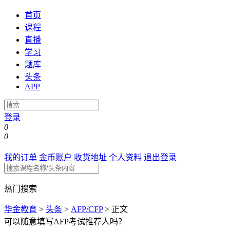
首页
课程
直播
学习
题库
头条
APP
登录
0
0
我的订单
金币账户
收货地址
个人资料
退出登录
热门搜索
华金教育
>
头条
>
AFP/CFP
>
正文
可以随意填写AFP考试推荐人吗？