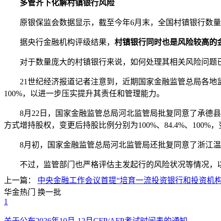
多管齐下化解村镇银行风险
原银保监会数据显示，截至今年6月末，全国村镇银行数量已达
据央行金融机构评级结果，
村镇银行同时也是风险较高的
对于数量庞大的村镇银行来说，如何处理其相关风险问题
21世纪经济报道记者注意到，近期国家金融监管总局各地监
100%，以进一步压实提升其责任和管理能力。
8月22日，国家金融监管总局河北监管局批复同意了承德县
方式增持股权，变更后持股比例分别为100%、84.4%、100%，
8月初，国家金融监管总局河北监管局还批复同意了浙江温州瓯
不过，监管部门也严格评估主发起行的风险状况等情况，以
上一篇：
中央金融工作会议首提“培育一流投资银行和投资机
华金热门
换一批
1
关于公布2026年10月-12月CFP/AFP考试时间表的通知