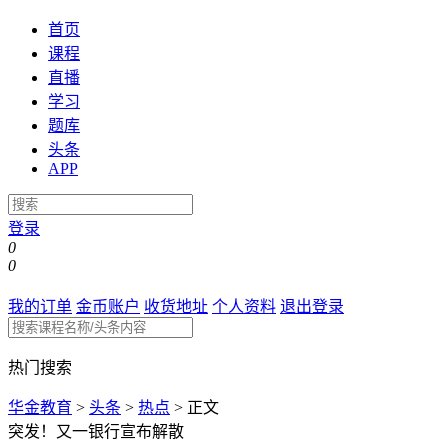
首页
课程
直播
学习
题库
头条
APP
登录
0
0
我的订单
金币账户
收货地址
个人资料
退出登录
热门搜索
华金教育
>
头条
>
热点
>
正文
突发！又一银行宣布解散