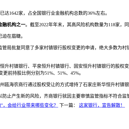
1642家，占全国银行业金融机构总数的36%左右。
金融机构之一
。截至2022年年末，其高风险机构数量为118家，同
已迫在眉睫。
管局批复同意了多家村镇银行股权变更的申请，绝大多数为村
恒升村镇银行、平泉恒升村镇银行、固安恒升村镇银行的股权变
变更前持股比例分别为51%、51%、45%。
海农商行通过股权受让的方式增持了石家庄新华恒升村镇银行的
防止产生新的风险，齐商银行就因主要审慎监管指标不符合监
构”，会给行业带来哪些变化？
下一篇：
这家银行，宣告解散！