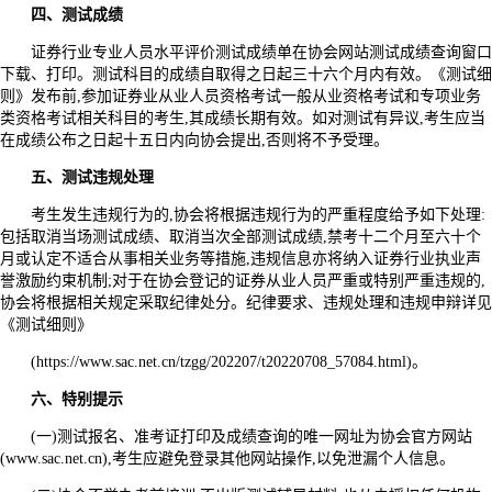
四、测试成绩
证券行业专业人员水平评价测试成绩单在协会网站测试成绩查询窗口
下载、打印。测试科目的成绩自取得之日起三十六个月内有效。《测试细
则》发布前,参加证券业从业人员资格考试一般从业资格考试和专项业务
类资格考试相关科目的考生,其成绩长期有效。如对测试有异议,考生应当
在成绩公布之日起十五日内向协会提出,否则将不予受理。
五、测试违规处理
考生发生违规行为的,协会将根据违规行为的严重程度给予如下处理:
包括取消当场测试成绩、取消当次全部测试成绩,禁考十二个月至六十个
月或认定不适合从事相关业务等措施,违规信息亦将纳入证券行业执业声
誉激励约束机制;对于在协会登记的证券从业人员严重或特别严重违规的,
协会将根据相关规定采取纪律处分。纪律要求、违规处理和违规申辩详见
《测试细则》
(https://www.sac.net.cn/tzgg/202207/t20220708_57084.html)。
六、特别提示
(一)测试报名、准考证打印及成绩查询的唯一网址为协会官方网站
(www.sac.net.cn),考生应避免登录其他网站操作,以免泄漏个人信息。