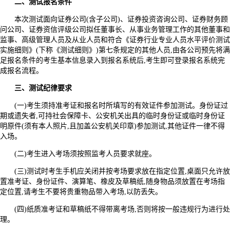
二、测试报名条件
本次测试面向证券公司(含子公司)、证券投资咨询公司、证券财务顾
问公司、证券资信评级公司拟任董事长、从事业务管理工作的其他董事和
监事、高级管理人员及从业人员和符合《证券行业专业人员水平评价测试
实施细则》(下称《测试细则》)第七条规定的其他人员,由各公司预先将满
足报名条件的考生基本信息录入到报名系统后,考生即可登录报名系统完
成报名流程。
三、测试纪律要求
(一)考生须持准考证和报名时所填写的有效证件参加测试。身份证过
期或遗失者,可持社会保障卡、公安机关出具的临时身份证或临时身份证
明原件(须有本人照片,且加盖公安机关印章)参加测试,其他证件一律不得
入场。
(二)考生进入考场须按照监考人员要求就座。
(三)测试时考生手机应关闭并按考场要求放在指定位置,桌面只允许放
置准考证、身份证件、演算笔、橡皮及草稿纸,随身物品须放置在考场指
定位置,请考生不要将贵重物品带入考场,以防丢失。
(四)纸质准考证和草稿纸不得带离考场,否则将按一般违规行为进行处
理。