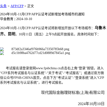
头条
>
AFP/CFP
>
正文
2024年10月-11月CFP/AFP认证考试新增加考场城市的通知
华金教育
|
2024-10-10
乌鲁木
202
4
年
10月-11月CFP/
AFP认证考试将新增加开放以下考场城市：
齐、昆明
，
10
月
11
日（周
五
）上午
9
点起开放
报名
，
具体时间如下：
考试报名请登录官网
www.fpsbchina.cn点击右上角“登录”按钮，进入
“CFP系列考试报名与认证系统”-“关于考试”-“考试报名”；或通过官方微
信公众号FPSB-CHINA首页，点击下方“考试认证”-“登录系统”进入“CFP
系列考试报名与认证系统”，进行考试报名。
现代国际金融理财标准(上海)有限公司
202
4
年
10
月
10
日