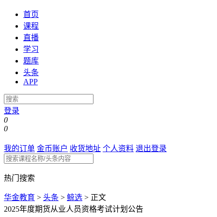
首页
课程
直播
学习
题库
头条
APP
登录
0
0
我的订单
金币账户
收货地址
个人资料
退出登录
热门搜索
华金教育
>
头条
>
鲸选
>
正文
2025年度期货从业人员资格考试计划公告