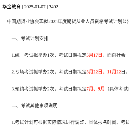
华金教育
|
2025-01-07
|
3492
中国期货业协会现就2025年度期货从业人员资格考试计划公
一、考试计划安排
1.统一考试拟举办
1
次，考试日期拟定
5
月
17
日
，面向社会
2.专场考试拟举办
2
次，考试日期拟定
3
月
22
日、
11
月
22
日
3.预约考试拟举办
2
次，考试日期拟定
7
月、
9
月
（具体考试
二、考试其他事项说明
1.考试计划可根据实际情况进行调整，具体报名时间、考