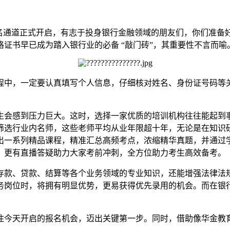
试报名通道正式开启，有志于投身银行金融领域的朋友们，你们准备好抓住这
证书早已成为踏入银行业的必备 “敲门砖”，其重要性不言而喻
中，一定要认真填写个人信息，仔细核对姓名、身份证号码等关
会感到压力巨大。这时，选择一家优质的培训机构往往能起到事
筛选行业内名师，这些老师平均从业年限超十年，无论是在知识
出一系列精品课程，精准汇总高频考点，浓缩精华真题，并通过
，更有直播答疑助力大家考前冲刺，全方位助力考生高效备考。
款、贷款、结算等各个业务领域的专业知识，还能增强法律法规
务岗位时，将拥有明显优势，更易获得优先录用的机会。而在银
今天开启的报名机会，迈出关键第一步。同时，借助像华金教育