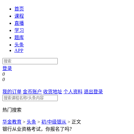
首页
课程
直播
学习
题库
头条
APP
登录
0
0
我的订单
金币账户
收货地址
个人资料
退出登录
热门搜索
华金教育
>
头条
>
初/中级银从
>
正文
银行从业资格考试，你报名了吗？