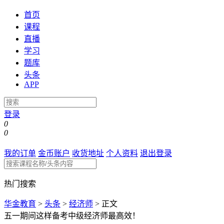
首页
课程
直播
学习
题库
头条
APP
登录
0
0
我的订单
金币账户
收货地址
个人资料
退出登录
热门搜索
华金教育
>
头条
>
经济师
>
正文
五一期间这样备考中级经济师最高效​！