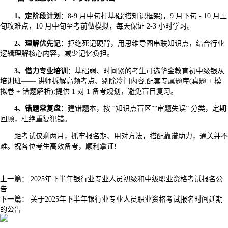
1、定阶段计划
：8-9 月中旬打基础(搭知识框架)，9 月下旬 - 10 月上
旬攻难点，10 月中旬至考前做模拟，每天保证 2-3 小时学习。
2、理解优先记
：拒绝死记硬背，用思维导图串联知识点，结合行业
逻辑理解核心内容，减少记忆负担。
3、借力专业培训
：基础弱、时间紧的考生可选华金教育初中级银从
培训班—— 讲师拆解高频考点、剔除冷门内容;配套专属题库(真题 + 模
拟卷 + 错题解析);提供 1 对 1 备考规划，避免盲目复习。
4、错题常复盘
：建错题本，按 “知识点盲区”“审题失误” 分类，定期
回顾，杜绝重复犯错。
距考试仅剩两月，抓牢报名期、用对方法，搭配靠谱助力，通关并不
难。祝各位考生高效备考，顺利拿证!
上一篇：
2025年下半年银行业专业人员初级和中级职业资格考试报名公
告
下一篇：
关于2025年下半年银行业专业人员职业资格考试报名时间延期
的公告