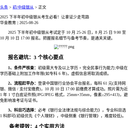
头条
>
初/中级银从
>
正文
2025 下半年初中级银从考生必看！让拿证少走弯路
华金教育
|
2025-08-26
2025 下半年初中级银从考试定于 10 月 25-26 日，8 月 25 日 9:00 至
10 月 10 日 17:00 报名。把握报名细节与备考节奏，是通关关键。
报名避坑：3 个核心要点
1、
条件严核查：
初级需大专及以上学历 + 完全民事行为能力;中级在
学历基础上附加工作年限(如专科 6 年)，虚假信息将取消成绩。
2、
流程赶早办：
登录中国银行业协会平台报名，每科 61 元(支持网
银、微信 / 支付宝缴费)，10 月 10 日 17:00 前缴费才算成功。照片需为近
1 年 1 寸白底证件照(JPG/JPEG 格式，25mm×35mm，像素≥295×413)，避
免影响准考证与证书。
3、科目巧选择：
必考《银行业法律法规与综合能力》，专业科目选
1 科即可(初级优先《个人理财》，中级侧重《银行管理》，难度较低)。
备考提效：4 个实用方法