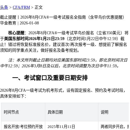
头条
>
CFA/FRM
>
正文
截止提醒丨2026年8月CFA®一级考试报名全指南（含早鸟价优惠提醒）
华金教育
|
2026-01-08
核心提醒
：2026年8月CFA®一级考试早鸟价报名（立省350美元）将
于
美国东部时间2026年1月21日23:59
（北京时间1月22日中午12:59）截
止！错过将恢复标准报名价，建议首次/再次报考一级、想提前了解报名
须知的同学重点关注，做好报名及备考规划。
注：本文所列截止日期均对应美国东部时间23:59，即北京时间次日
中午12:59；2026年3月8日及以后，北京时间调整为次日中午11:59。
一、考试窗口及重要日期安排
2026年8月CFA一级考试为机考形式，设有固定报名、预约及考试时段，
具体安排如下：
时间节点
具体日期
说明
报名开放/考位预约开放
2025年11月11日
两者同步开启，