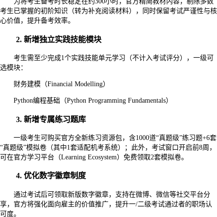
为将考生备考时长稳定在约300小时，官方精简教材内容，剔除多数
考生已掌握的初阶知识（转为补充阅读材料），同时保留考试严谨性与核
心价值，提升备考效率。
2. 新增独立实践技能模块
考生需至少完成1个实践技能单元学习（不计入考试评分），一级可
选模块：
财务建模（Financial Modelling）
Python编程基础（Python Programming Fundamentals）
3. 新增专属练习题库
一级考生可购买官方全新练习资源包，含1000道“真题级”练习题+6套
“真题级”模拟卷（其中1套适配机考系统）；此外，考试窗口开启前8周，
可在官方学习平台（Learning Ecosystem）免费领取2套模拟卷。
4. 优化数字徽章制度
通过考试后可领取新版数字徽章，支持在微博、微信等社交平台分
享，官方将强化面向雇主的价值推广，提升一/二级考试通过者的职场认
可度。